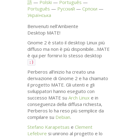
語
Polski
Português
Português
Русский
Српски
Українська
Benvenuti nell’Ambiente
Desktop
MATE
!
Gnome 2 è stato il desktop Linux più
diffuso ma non è più disponibile…
MATE
è qui per fornirvi lo stesso desktop
:)
Perberos all’inizio ha creato una
derivazione di Gnome 2 e ha chiamato
il progetto
MATE
. Gli utenti e gli
sviluppatori hanno eseguito con
successo
MATE
su
Arch Linux
e in
conseguenza della diffusa richiesta,
Perberos lo ha reso più semplice da
compilare su
Debian
.
Stefano Karapetsas
e
Clement
Lefebvre
si unirono al progetto e lo