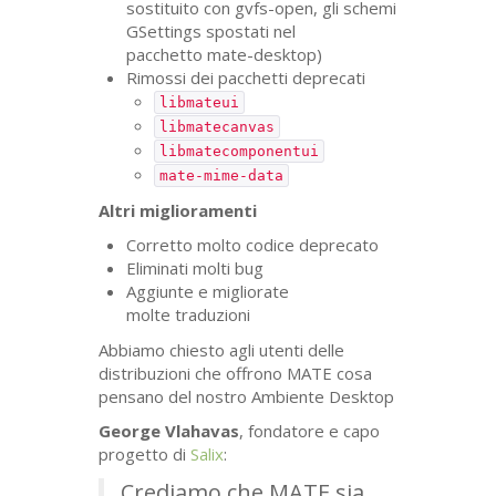
sostituito con gvfs-open, gli schemi
GSettings spostati nel
pacchetto mate-desktop)
Rimossi dei pacchetti deprecati
libmateui
libmatecanvas
libmatecomponentui
mate-mime-data
Altri miglioramenti
Corretto molto codice deprecato
Eliminati molti bug
Aggiunte e migliorate
molte traduzioni
Abbiamo chiesto agli utenti delle
distribuzioni che offrono
MATE
cosa
pensano del nostro Ambiente Desktop
George Vlahavas
, fondatore e capo
progetto di
Salix
:
Crediamo che
MATE
sia