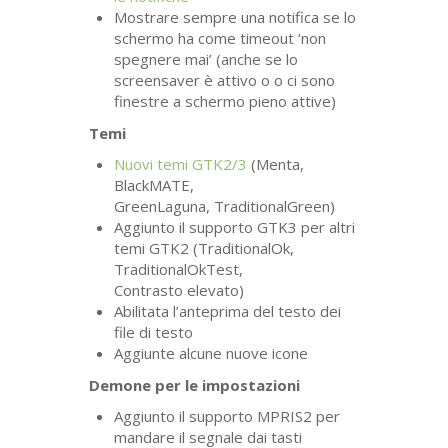
Mostrare sempre una notifica se lo
schermo ha come timeout ‘non
spegnere mai’ (anche se lo
screensaver è attivo o o ci sono
finestre a schermo pieno attive)
Temi
Nuovi temi
GTK2
/3
(Menta,
BlackMATE,
GreenLaguna, TraditionalGreen)
Aggiunto il supporto
GTK3
per altri
temi
GTK2
(TraditionalOk,
TraditionalOkTest,
Contrasto elevato)
Abilitata l’anteprima del testo dei
file di testo
Aggiunte alcune nuove icone
Demone per le impostazioni
Aggiunto il supporto
MPRIS2
per
mandare il segnale dai tasti