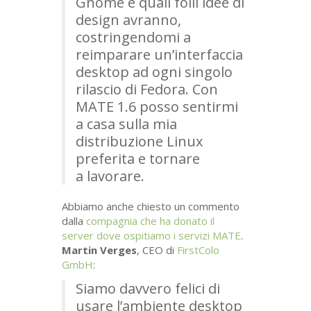
Gnome e quali folli idee di
design avranno,
costringendomi a
reimparare un’interfaccia
desktop ad ogni singolo
rilascio di Fedora. Con
MATE
1.6 posso sentirmi
a casa sulla mia
distribuzione Linux
preferita e tornare
a lavorare.
Abbiamo anche chiesto un commento
dalla
compagnia che ha donato il
server dove ospitiamo i servizi
MATE
.
Martin Verges
,
CEO
di
FirstColo
GmbH
:
Siamo davvero felici di
usare l’ambiente desktop