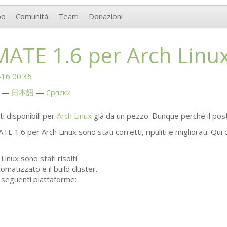
po
Comunità
Team
Donazioni
MATE
1.6 per Arch Linu
16 00:36
日本語
Српски
i disponibili per
Arch Linux
già da un pezzo. Dunque perché il post
ATE
1.6 per Arch Linux sono stati corretti, ripuliti e migliorati. Qui
 Linux sono stati risolti.
tomatizzato e il build cluster.
seguenti piattaforme: