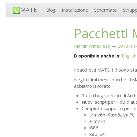
MATE
Blog
Installazione
Schermate
Svilup
Pacchetti
Martin Wimpress
2013-11-
Disponibile anche in:
English
I pacchetti
MATE
1.6 sono stat
Negli ultimi mesi i pacchetti
M
abbiamo lavorato:
Tutti i bug specifici di Arch
Nuovi script per il build au
Completo supporto per le 
armv6h
(Raspberry Pi)
armv7h
i686
x86_64