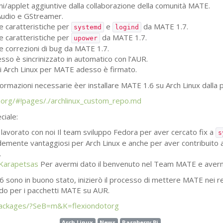
ni/applet aggiuntive dalla collaborazione della comunità
MATE
.
Audio e GStreamer.
e caratteristiche per
e
da
MATE
1.7.
systemd
logind
e caratteristiche per
da
MATE
1.7.
upower
e correzioni di bug da
MATE
1.7.
o è sincrinizzato in automatico con l’
AUR
.
di Arch Linux per
MATE
adesso è firmato.
nformazioni necessarie èer installare
MATE
1.6 su Arch Linux dalla 
p.org/#!pages/./archlinux_custom_repo.md
ciale:
lavorato con noi Il team sviluppo Fedora per aver cercato fix a
s
demente vantaggiosi per Arch Linux e anche per aver contribuito 
.
 Karapetsas
Per avermi dato il benvenuto nel Team
MATE
e averm
6 sono in buono stato, inizierò il processo di mettere
MATE
nei re
do per i pacchetti
MATE
su
AUR
.
g/packages/?SeB=m&K=flexiondotorg
Arch Linux
News
Raspberry Pi