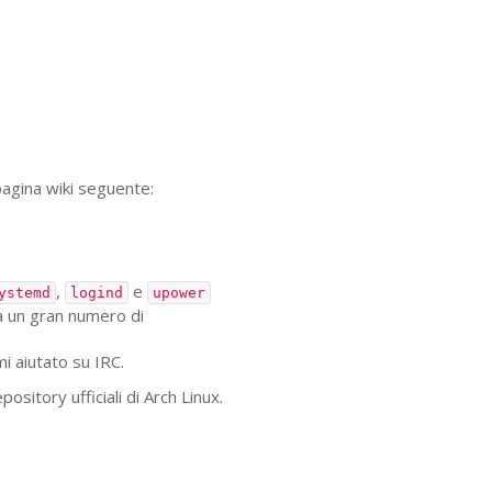
pagina wiki seguente:
,
e
ystemd
logind
upower
a un gran numero di
i aiutato su
IRC
.
pository ufficiali di Arch Linux.