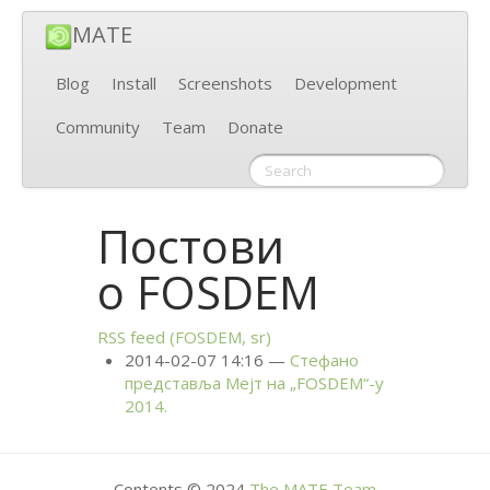
MATE
Blog
Install
Screenshots
Development
Community
Team
Donate
Постови
о
FOSDEM
RSS
feed (
FOSDEM
, sr)
2014-02-07 14:16
Стефано
представља Мејт на „
FOSDEM
“-у
2014.
Contents © 2024
The
MATE
Team