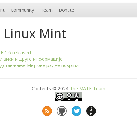
nt
Community
Team
Donate
 Linux Mint
TE
1.6 released
и вики и друге информације
дстављање Мејтове радне површи
Contents © 2024
The
MATE
Team