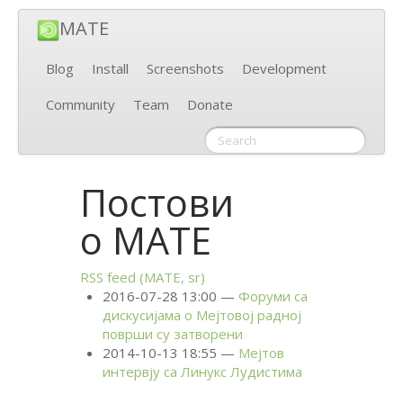
MATE
Blog
Install
Screenshots
Development
Community
Team
Donate
Постови
о
MATE
RSS
feed (
MATE
, sr)
2016-07-28 13:00
Форуми са
дискусијама о Мејтовој радној
површи су затворени
2014-10-13 18:55
Мејтов
интервју са Линукс Лудистима