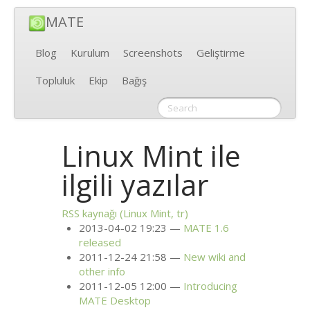
MATE
Blog
Kurulum
Screenshots
Geliştirme
Topluluk
Ekip
Bağış
Linux Mint ile
ilgili yazılar
RSS
kaynağı (Linux Mint, tr)
2013-04-02 19:23
MATE
1.6
released
2011-12-24 21:58
New wiki and
other info
2011-12-05 12:00
Introducing
MATE
Desktop