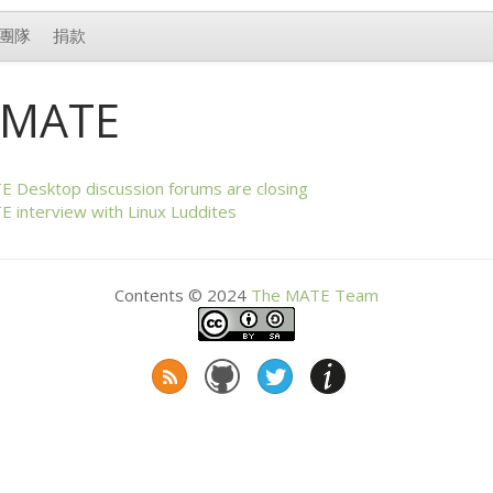
團隊
捐款
MATE
TE
Desktop discussion forums are closing
TE
interview with Linux Luddites
Contents © 2024
The
MATE
Team