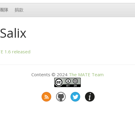
團隊
捐款
lix
TE
1.6 released
Contents © 2024
The
MATE
Team