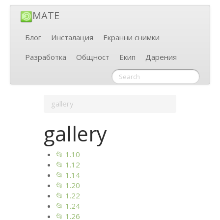
MATE
Блог
Инсталация
Екранни снимки
Разработка
Общност
Екип
Дарения
gallery
gallery
📂 1.10
📂 1.12
📂 1.14
📂 1.20
📂 1.22
📂 1.24
📂 1.26