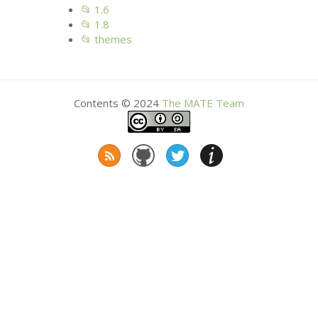
📂 1.6
📂 1.8
📂 themes
Contents © 2024
The
MATE
Team