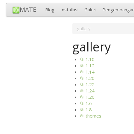
MATE
Blog
Installasi
Galeri
Pengembanga
gallery
gallery
📂 1.10
📂 1.12
📂 1.14
📂 1.20
📂 1.22
📂 1.24
📂 1.26
📂 1.6
📂 1.8
📂 themes