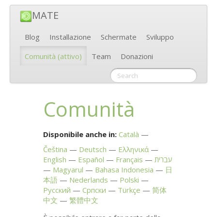
MATE
Blog
Installazione
Schermate
Sviluppo
Comunità
(attivo)
Team
Donazioni
Comunità
Disponibile anche in:
Català
Čeština
Deutsch
Ελληνικά
English
Español
Français
עברית
Magyarul
Bahasa Indonesia
日
本語
Nederlands
Polski
Русский
Српски
Türkçe
简体
中文
繁體中文