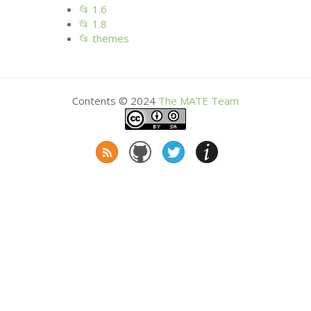
📂 1.6
📂 1.8
📂 themes
Contents © 2024
The
MATE
Team