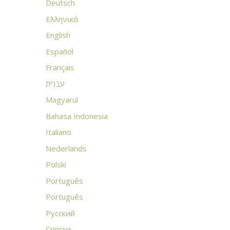
Deutsch
Ελληνικά
English
Español
Français
עברית
Magyarul
Bahasa Indonesia
Italiano
Nederlands
Polski
Português
Português
Русский
Српски