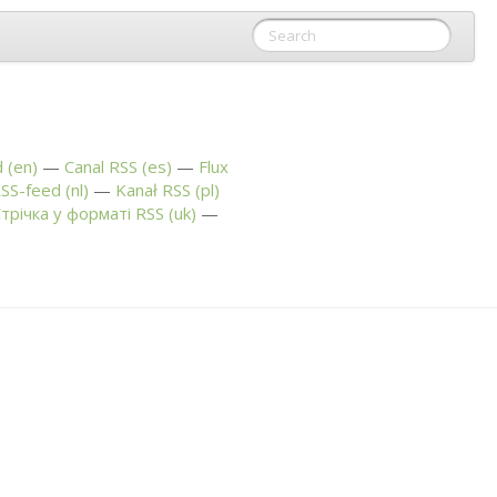
 (en)
Canal
RSS
(es)
Flux
SS
-feed (nl)
Kanał
RSS
(pl)
трічка у форматі
RSS
(uk)