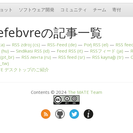
ョット
ソフトウェア開発
コミュニティ
チーム
寄付
 Lefebvreの記事一覧
ca)
RSS
zdroj (cs)
RSS
-Feed (de)
Ροή
RSS
(el)
RSS
feed
(hu)
Sindikasi
RSS
(id)
Feed
RSS
(it)
RSSフィード (ja)
R
(pt_br)
RSS
лента (ru)
RSS
feed (sr)
RSS
kaynağı (tr)
С
_tw)
TE
デスクトップのご紹介
Contents © 2024
The
MATE
Team