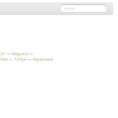
רית
Magyarul
пски
Türkçe
Українська