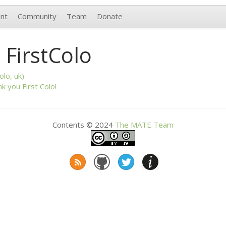
nt
Community
Team
Donate
 FirstColo
olo, uk)
k you First Colo!
Contents © 2024
The
MATE
Team