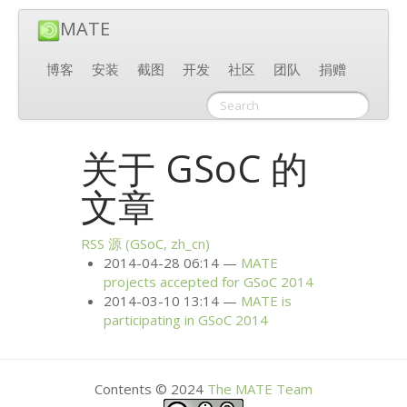
MATE
博客
安装
截图
开发
社区
团队
捐赠
关于 GSoC 的
文章
RSS
源 (GSoC, zh_cn)
2014-04-28 06:14
MATE
projects accepted for GSoC 2014
2014-03-10 13:14
MATE
is
participating in GSoC 2014
Contents © 2024
The
MATE
Team