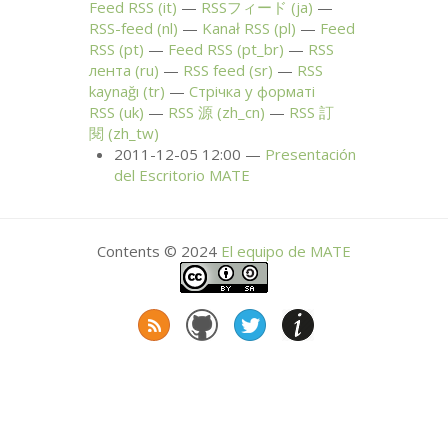
Feed
RSS
(it)
RSSフィード (ja)
RSS
-feed (nl)
Kanał
RSS
(pl)
Feed
RSS
(pt)
Feed
RSS
(pt_br)
RSS
лента (ru)
RSS
feed (sr)
RSS
kaynağı (tr)
Стрічка у форматі
RSS
(uk)
RSS
源 (zh_cn)
RSS
訂
閱 (zh_tw)
2011-12-05 12:00
Presentación
del Escritorio
MATE
Contents © 2024
El equipo de
MATE