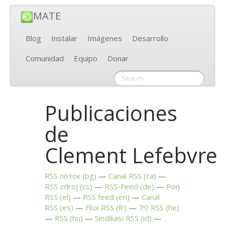
MATE
Blog
Instalar
Imágenes
Desarrollo
Comunidad
Equipo
Donar
Publicaciones
de
Clement Lefebvre
RSS
поток (bg)
Canal
RSS
(ca)
RSS
zdroj (cs)
RSS
-Feed (de)
Ροή
RSS
(el)
RSS
feed (en)
Canal
RSS
(es)
Flux
RSS
(fr)
פיד
RSS
(he)
RSS
(hu)
Sindikasi
RSS
(id)