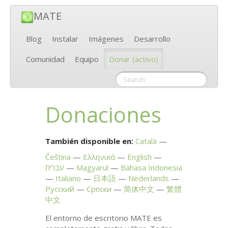
MATE
Blog
Instalar
Imágenes
Desarrollo
Comunidad
Equipo
Donar
(activo)
Donaciones
También disponible en:
Català
Čeština
Ελληνικά
English
עברית
Magyarul
Bahasa Indonesia
Italiano
日本語
Nederlands
Русский
Српски
简体中文
繁體
中文
El entorno de escritorio
MATE
es