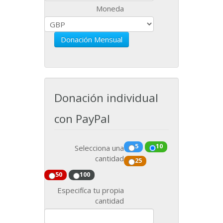
Moneda
Donación Mensual
Donación individual
con PayPal
5
10
Selecciona una
cantidad
25
50
100
Especifíca tu propia
cantidad