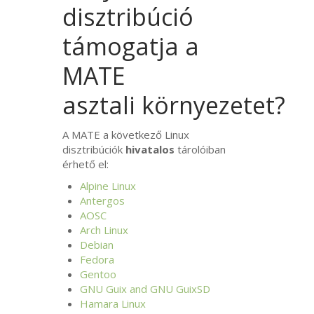
disztribúció
támogatja a
MATE
asztali környezetet?
A
MATE
a következő Linux
disztribúciók
hivatalos
tárolóiban
érhető el:
Alpine Linux
Antergos
AOSC
Arch Linux
Debian
Fedora
Gentoo
GNU
Guix and
GNU
GuixSD
Hamara Linux