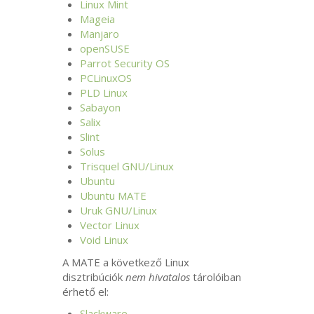
Linux Mint
Mageia
Manjaro
openSUSE
Parrot Security
OS
PCLinuxOS
PLD
Linux
Sabayon
Salix
Slint
Solus
Trisquel
GNU
/Linux
Ubuntu
Ubuntu
MATE
Uruk
GNU
/Linux
Vector Linux
Void Linux
A
MATE
a következő Linux
disztribúciók
nem hivatalos
tárolóiban
érhető el:
Slackware