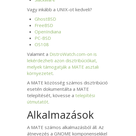
Vagy inkább a
UNIX
-ot kedveli?
GhostBSD
FreeBSD
OpenIndiana
PC
-
BSD
OS108
Valamint a
DistroWatch.com-on is
lekérdezheti azon disztribúciókat,
melyek támogatják a
MATE
asztali
környezetet
.
A
MATE
közösség számos disztribúció
esetén dokumentálta a
MATE
telepítését, kövesse a
telepítési
útmutatót
.
Alkalmazások
A
MATE
számos alkalmazásból áll. Az
átnevezés a
GNOME
komponensekkel