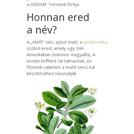
a
GNOME
Terminál forkja.
Honnan ered
a név?
A
„
MATE
”
név, ejtsd
maté
, a
yerba mata
szóból ered, amely egy Dél-
Amerikában őshonos magyalfaj. A
levelei koffeint tartalmaznak, és
főzetek valamint a maté nevű ital
készítéséhez használják.