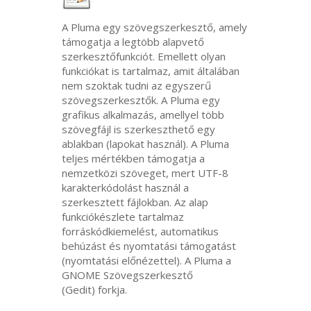
A Pluma egy szövegszerkesztő, amely
támogatja a legtöbb alapvető
szerkesztőfunkciót. Emellett olyan
funkciókat is tartalmaz, amit általában
nem szoktak tudni az egyszerű
szövegszerkesztők. A Pluma egy
grafikus alkalmazás, amellyel több
szövegfájl is szerkeszthető egy
ablakban (lapokat használ). A Pluma
teljes mértékben támogatja a
nemzetközi szöveget, mert
UTF
-8
karakterkódolást használ a
szerkesztett fájlokban. Az alap
funkciókészlete tartalmaz
forráskódkiemelést, automatikus
behúzást és nyomtatási támogatást
(nyomtatási előnézettel). A Pluma a
GNOME
Szövegszerkesztő
(Gedit) forkja.