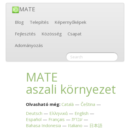
MATE
Blog
Telepítés
Képernyőképek
Fejlesztés
Közösség
Csapat
Adományozás
MATE
aszali környezet
Olvasható még:
Català
Čeština
Deutsch
Ελληνικά
English
Español
Français
עברית
Bahasa Indonesia
Italiano
日本語