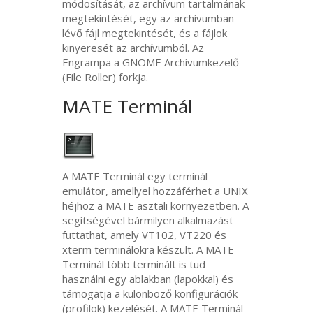
módosítását, az archívum tartalmának
megtekintését, egy az archívumban
lévő fájl megtekintését, és a fájlok
kinyeresét az archívumból. Az
Engrampa a
GNOME
Archívumkezelő
(File Roller) forkja.
MATE
Terminál
A
MATE
Terminál egy terminál
emulátor, amellyel hozzáférhet a
UNIX
héjhoz a
MATE
asztali környezetben. A
segítségével bármilyen alkalmazást
futtathat, amely
VT102
,
VT220
és
xterm terminálokra készült. A
MATE
Terminál több terminált is tud
használni egy ablakban (lapokkal) és
támogatja a különböző konfigurációk
(profilok) kezelését. A
MATE
Terminál