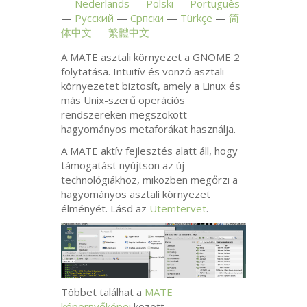
Nederlands
Polski
Português
Русский
Српски
Türkçe
简
体中文
繁體中文
A
MATE
asztali környezet a
GNOME
2
folytatása. Intuitív és vonzó asztali
környezetet biztosít, amely a Linux és
más Unix-szerű operációs
rendszereken megszokott
hagyományos metaforákat használja.
A
MATE
aktív fejlesztés alatt áll, hogy
támogatást nyújtson az új
technológiákhoz, miközben megőrzi a
hagyományos asztali környezet
élményét. Lásd az
Ütemtervet
.
Többet találhat a
MATE
képernyőképei
között.