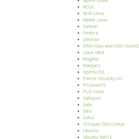
AOSC
Arch Linux
Alpine Linux
Debian
Fedora
Gentoo
GNU
Guix and
GNU
GuixS
Linux Mint
Mageia
Manjaro
openSUSE
Parrot Security
OS
PCLinuxOS
PLD
Linux
Sabayon
Salix
Slint
Solus
Trisquel
GNU
/Linux
Ubuntu
Ubuntu
MATE