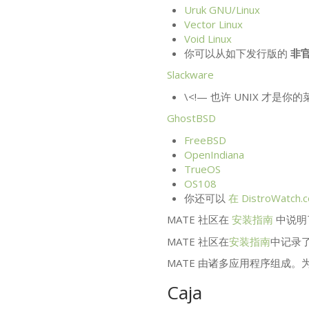
Uruk
GNU
/Linux
Vector Linux
Void Linux
你可以从如下发行版的
非
Slackware
\<!— 也许
UNIX
才是你的菜
GhostBSD
FreeBSD
OpenIndiana
TrueOS
OS108
你还可以
在 DistroWat
MATE
社区在
安装指南
中说明
MATE
社区在
安装指南
中记录
MATE
由诸多应用程序组成。
Caja