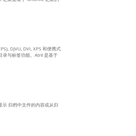
EPS
),
DJVU
,
DVI
,
XPS
和便携式
录与标签功能。Atril 是基于
，显示 归档中文件的内容或从归