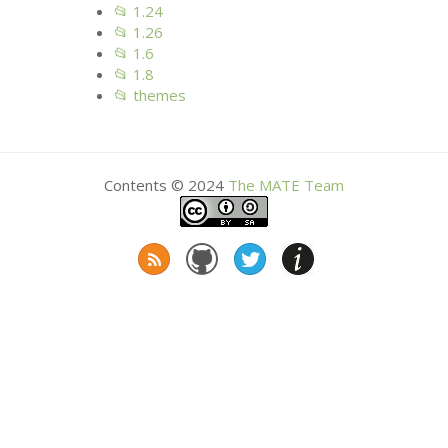
📂 1.24
📂 1.26
📂 1.6
📂 1.8
📂 themes
Contents © 2024
The
MATE
Team