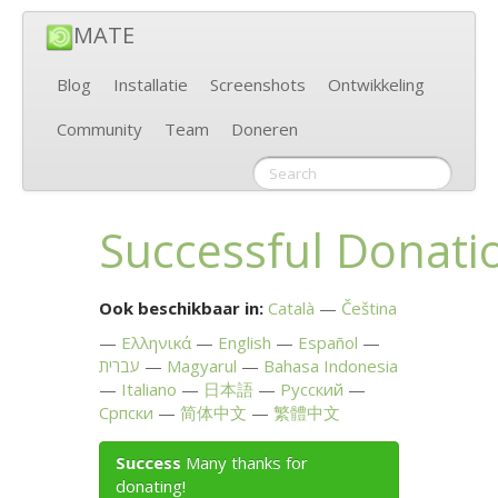
MATE
Blog
Installatie
Screenshots
Ontwikkeling
Community
Team
Doneren
Successful Donati
Ook beschikbaar in:
Català
Čeština
Ελληνικά
English
Español
עברית
Magyarul
Bahasa Indonesia
Italiano
日本語
Русский
Српски
简体中文
繁體中文
Success
Many thanks for
donating!