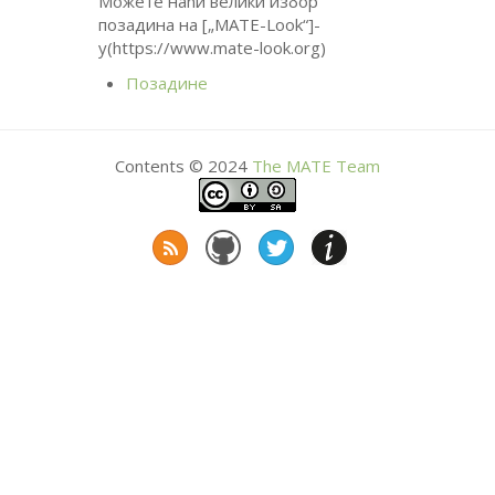
Можете наћи велики избор
позадина на [„
MATE
-Look“]-
у(https://www.mate-look.org)
Позадине
Contents © 2024
The
MATE
Team