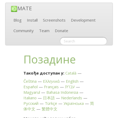
MATE
Blog
Install
Screenshots
Development
Community
Team
Donate
Позадине
Такође доступан у:
Català
Čeština
Ελληνικά
English
Español
Français
עברית
Magyarul
Bahasa Indonesia
Italiano
日本語
Nederlands
Русский
Türkçe
Українська
简
体中文
繁體中文