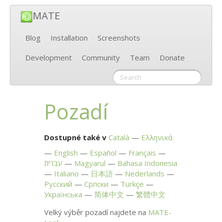
MATE
Blog
Installation
Screenshots
Development
Community
Team
Donate
Pozadí
Dostupné také v
Català
Ελληνικά
English
Español
Français
עברית
Magyarul
Bahasa Indonesia
Italiano
日本語
Nederlands
Русский
Српски
Türkçe
Українська
简体中文
繁體中文
Velký výběr pozadí najdete na
MATE
-