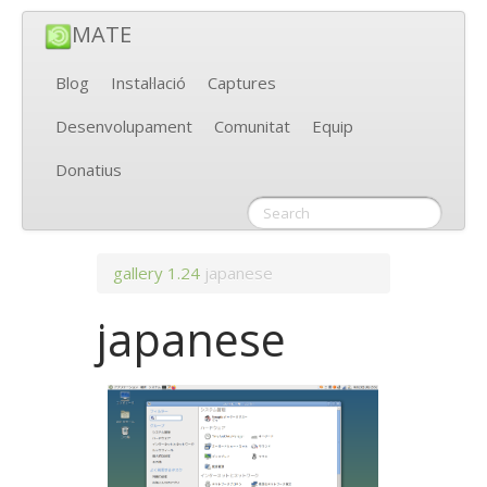
MATE
Blog
Instal·lació
Captures
Desenvolupament
Comunitat
Equip
Donatius
gallery
1.24
japanese
japanese