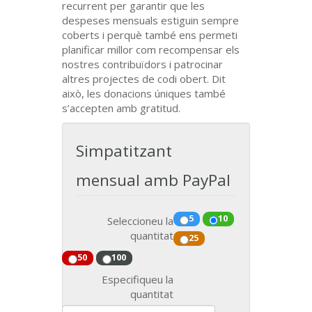
recurrent per garantir que les
despeses mensuals estiguin sempre
coberts i perquè també ens permeti
planificar millor com recompensar els
nostres contribuïdors i patrocinar
altres projectes de codi obert. Dit
això, les donacions úniques també
s’accepten amb gratitud.
Simpatitzant
mensual amb PayPal
5
10
Seleccioneu la
quantitat
25
50
100
Especifiqueu la
quantitat