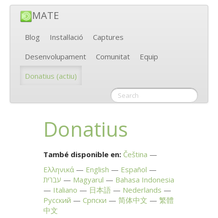
MATE
Blog
Instal·lació
Captures
Desenvolupament
Comunitat
Equip
Donatius
(actiu)
Donatius
També disponible en:
Čeština
Ελληνικά
English
Español
עברית
Magyarul
Bahasa Indonesia
Italiano
日本語
Nederlands
Русский
Српски
简体中文
繁體
中文