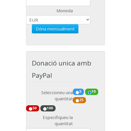
Moneda
Dóna mensualment
Donació unica amb
PayPal
5
10
Seleccioneu una
quantitat
25
50
100
Especifiqueu la
quantitat