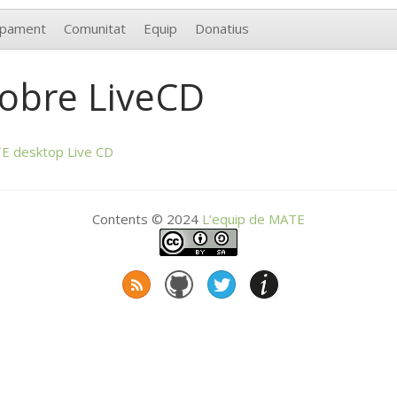
upament
Comunitat
Equip
Donatius
sobre LiveCD
TE
desktop Live
CD
Contents © 2024
L’equip de
MATE