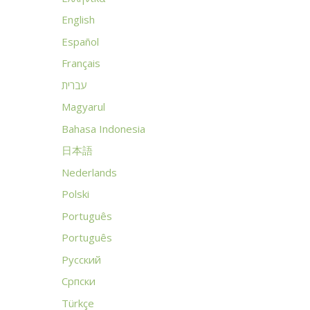
English
Español
Français
עברית
Magyarul
Bahasa Indonesia
日本語
Nederlands
Polski
Português
Português
Русский
Српски
Türkçe