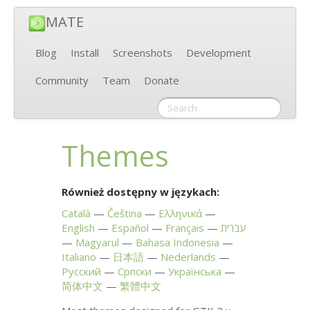
MATE
Blog
Install
Screenshots
Development
Community
Team
Donate
Themes
Również dostępny w językach:
Català
Čeština
Ελληνικά
English
Español
Français
עברית
Magyarul
Bahasa Indonesia
Italiano
日本語
Nederlands
Русский
Српски
Українська
简体中文
繁體中文