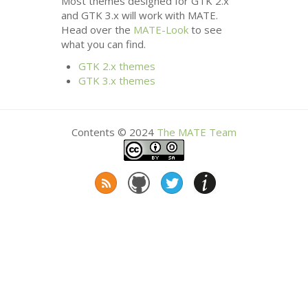
Most themes designed for
GTK
2.x
and
GTK
3.x will work with
MATE
.
Head over the
MATE
-Look
to see
what you can find.
GTK
2.x themes
GTK
3.x themes
Contents © 2024
The
MATE
Team