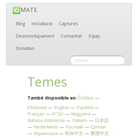
MATE
Blog
Instal·lació
Captures
Desenvolupament
Comunitat
Equip
Donatius
Temes
També disponible en:
Čeština
Ελληνικά
English
Español
Français
עברית
Magyarul
Bahasa Indonesia
Italiano
日本語
Nederlands
Русский
Српски
Українська
简体中文
繁體中文