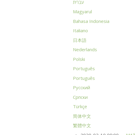
עברית
Magyarul
Bahasa Indonesia
Italiano
日本語
Nederlands
Polski
Português
Português
Русский
Српски
Türkçe
简体中文
繁體中文
2020-02-10 09:00
MA