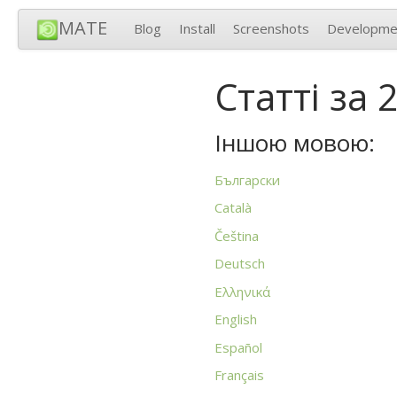
MATE
Blog
Install
Screenshots
Developme
Статті за 
Іншою мовою:
Български
Català
Čeština
Deutsch
Ελληνικά
English
Español
Français